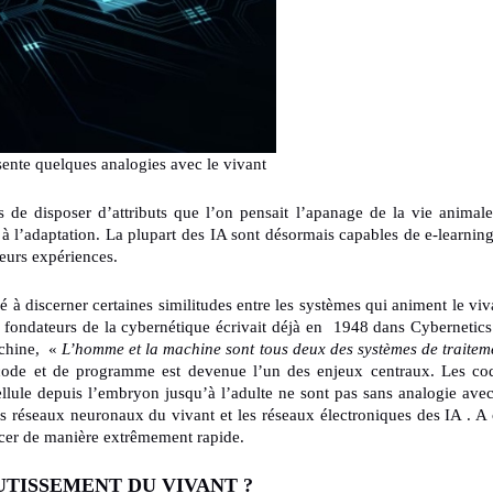
résente quelques analogies avec le vivant
de disposer d’attributs que l’on pensait l’apanage de la vie animale
t à l’adaptation. La plupart des IA sont désormais capables de e-learning
leurs expériences.
 à discerner certaines similitudes entre les systèmes qui animent le viv
s fondateurs de la cybernétique écrivait déjà en 1948 dans Cybernetics
achine, «
L’homme et la machine sont tous deux des systèmes de traitem
code et de programme est devenue l’un des enjeux centraux. Les co
ule depuis l’embryon jusqu’à l’adulte ne sont pas sans analogie avec
es réseaux neuronaux du vivant et les réseaux électroniques des IA . A 
cer de manière extrêmement rapide.
UTISSEMENT DU VIVANT ?