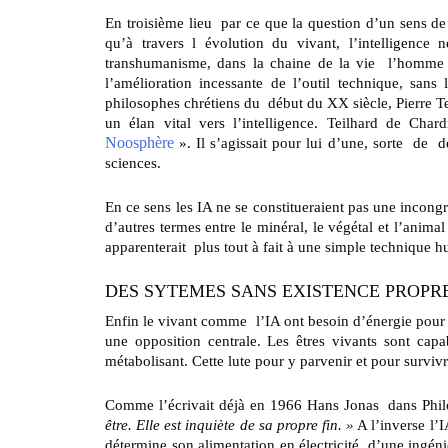
En troisième lieu par ce que la question d’un sens de 
qu’à travers l évolution du vivant, l’intelligence 
transhumanisme, dans la chaine de la vie l’homme a 
l’amélioration incessante de l’outil technique, sans
philosophes chrétiens du début du XX siècle, Pierre T
un élan vital vers l’intelligence. Teilhard de Cha
Noosphère
». Il s’agissait pour lui d’une, sorte de d
sciences.
En ce sens les IA ne se constitueraient pas une incong
d’autres termes entre le minéral, le végétal et l’animal
apparenterait plus tout à fait à une simple technique 
DES SYTEMES SANS EXISTENCE PROPR
Enfin le vivant comme l’IA ont besoin d’énergie pour ex
une opposition centrale. Les êtres vivants sont cap
métabolisant. Cette lute pour y parvenir et pour survivr
Comme l’écrivait déjà en 1966 Hans Jonas dans Phil
être. Elle est inquiète de sa propre fin. »
A l’inverse l’
détermine son alimentation en électricité, d’une ingé