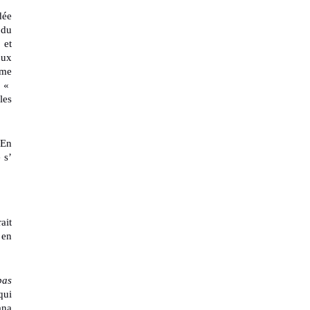
dée
 du
 et
eux
mme
e «
les
 En
 s’
ait
 en
pas
qui
ana