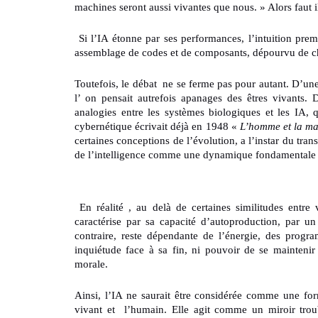
machines seront aussi vivantes que nous. » Alors faut i
Si l’IA étonne par ses performances, l’intuition prem
assemblage de codes et de composants, dépourvu de chai
Toutefois, le débat ne se ferme pas pour autant. D’une
l’ on pensait autrefois apanages des êtres vivants. 
analogies entre les systèmes biologiques et les IA, 
cybernétique écrivait déjà en 1948 «
L’homme et la mac
certaines conceptions de l’évolution, a l’instar du tra
de l’intelligence comme une dynamique fondamentale du
L INTELLIGENCE ARTIFICIELLE, SIMULACR
En réalité , au delà de certaines similitudes entre 
caractérise par sa capacité d’autoproduction, par u
contraire, reste dépendante de l’énergie, des progr
inquiétude face à sa fin, ni pouvoir de se maintenir 
morale.
Ainsi, l’IA ne saurait être considérée comme une fo
vivant et l’humain. Elle agit comme un miroir troub