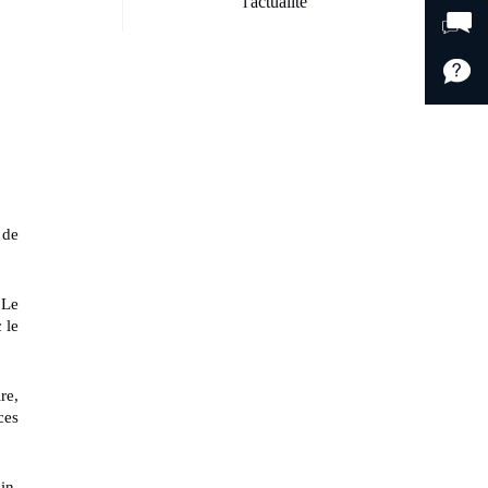
l'actualité
(8)
 de
 Le
 le
re,
ces
in.