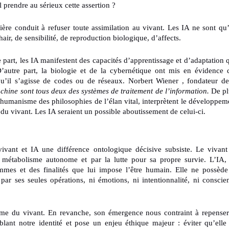
l prendre au sérieux cette assertion ?
ière conduit à refuser toute assimilation au vivant. Les IA ne sont qu
r, de sensibilité, de reproduction biologique, d’affects.
 part, les IA manifestent des capacités d’apprentissage et d’adaptation 
D’autre part, la biologie et de la cybernétique ont mis en évidence 
qu’il s’agisse de codes ou de réseaux. Norbert Wiener , fondateur de
hine sont tous deux des systèmes de traitement de l’information.
De pl
nshumanisme des philosophies de l’élan vital, interprètent le développem
 vivant. Les IA seraient un possible aboutissement de celui-ci.
E DU VIVANT
vivant et IA une différence ontologique décisive subsiste. Le vivant
n métabolisme autonome et par la lutte pour sa propre survie. L’IA,
ammes et des finalités que lui impose l’être humain. Elle ne possède
par ses seules opérations, ni émotions, ni intentionnalité, ni conscie
rme du vivant. En revanche, son émergence nous contraint à repenser
lant notre identité et pose un enjeu éthique majeur : éviter qu’elle