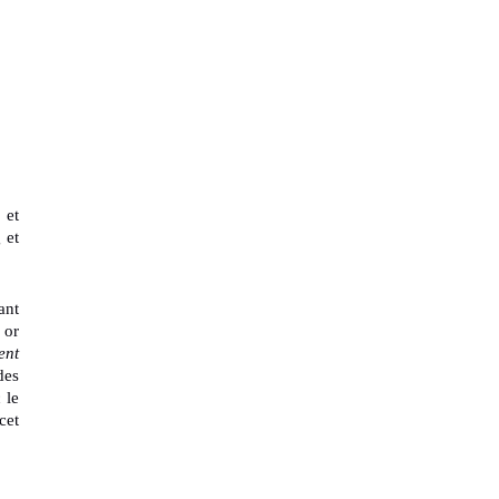
 et
 et
ant
 or
ent
des
 le
cet