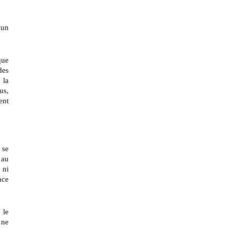
’un
que
des
 la
us,
ent
 se
 au
 ni
nce
 le
 ne