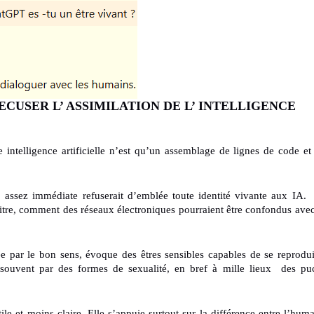
ECUSER L’ ASSIMILATION DE L’ INTELLIGENCE
 intelligence artificielle n’est qu’un assemblage de lignes de code et
 assez immédiate refuserait d’emblée toute identité vivante aux IA.
e titre, comment des réseaux électroniques pourraient être confondus avec
e par le bon sens, évoque des êtres sensibles capables de se reprodui
, souvent par des formes de sexualité, en bref à mille lieux des pu
le et moins claire. Elle s’appuie surtout sur la différence entre l’huma