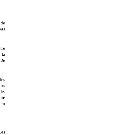
 de
pas
tre
 la
 de
les
urs
le.
nte
 en
Les