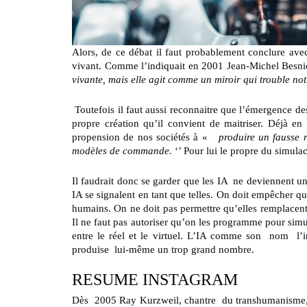
Alors, de ce débat il faut probablement conclure ave
vivant. Comme l’indiquait en 2001 Jean-Michel Besni
vivante, mais elle agit comme un miroir qui trouble not
Toutefois il faut aussi reconnaitre que l’émergence des
propre création qu’il convient de maitriser. Déjà e
propension de nos sociétés à «
produire un fausse r
modèles de commande.
‘’ Pour lui le propre du simulac
Il faudrait donc se garder que les IA ne deviennent une
IA se signalent en tant que telles. On doit empêcher qu’
humains. On ne doit pas permettre qu’elles remplacent
Il ne faut pas autoriser qu’on les programme pour simu
entre le réel et le virtuel. L’IA comme son nom l’ind
produise lui-même un trop grand nombre.
RESUME INSTAGRAM
Dès 2005 Ray Kurzweil, chantre du transhumanisme, écr