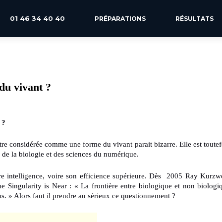
01 46 34 40 40
PRÉPARATIONS
RÉSULTATS
 du vivant ?
 ?
t être considérée comme une forme du vivant parait bizarre. Elle est toutef
, de la biologie et des sciences du numérique.
re intelligence, voire son efficience supérieure. Dès 2005 Ray Kurzwe
 Singularity is Near : « La frontière entre biologique et non biologi
s. » Alors faut il prendre au sérieux ce questionnement ?