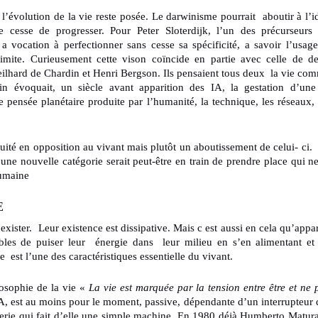
l’évolution de la vie reste posée. Le darwinisme pourrait aboutir à l’i
ne cesse de progresser. Pour Peter Sloterdijk, l’un des précurseurs
vocation à perfectionner sans cesse sa spécificité, a savoir l’usage
 limite. Curieusement cette vison coïncide en partie avec celle de d
eilhard de Chardin et Henri Bergson. Ils pensaient tous deux la vie co
rdin évoquait, un siècle avant apparition des IA, la gestation d’un
e pensée planétaire produite par l’humanité, la technique, les réseaux, 
ruité en opposition au vivant mais plutôt un aboutissement de celui- ci.
 une nouvelle catégorie serait peut-être en train de prendre place qui ne
humaine
E
ister. Leur existence est dissipative. Mais c est aussi en cela qu’appar
ables de puiser leur énergie dans leur milieu en s’en alimentant et
e est l’une des caractéristiques essentielle du vivant.
osophie de la vie «
La vie est marquée par la tension entre être et ne 
IA, est au moins pour le moment, passive, dépendante d’un interrupteur 
nierie qui fait d’elle une simple machine. En 1980 déjà Humberto Matur