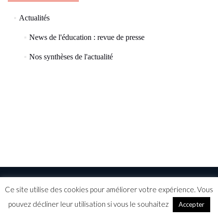
(73)
Actualités
(57)
News de l'éducation : revue de presse
(8)
Nos synthèses de l'actualité
Ce site utilise des cookies pour améliorer votre expérience. Vous
©ELEAD 2015
Mentions légales
CGV
pouvez décliner leur utilisation si vous le souhaitez
Accepter