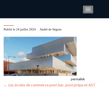
TOGGLE NAV
image em nromandie
Publié le
24 juillet 2024
by
André de Séguin
This entry was posted in . Bookmark the
.
permalink
Post
←
Les écoles de commerce post bac, post prépa et AST
navigation
CATÉGORIES