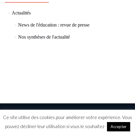
(73)
Actualités
(57)
News de l'éducation : revue de presse
(8)
Nos synthèses de l'actualité
Ce site utilise des cookies pour améliorer votre expérience. Vous
©ELEAD 2015
Mentions légales
CGV
pouvez décliner leur utilisation si vous le souhaitez
Accepter