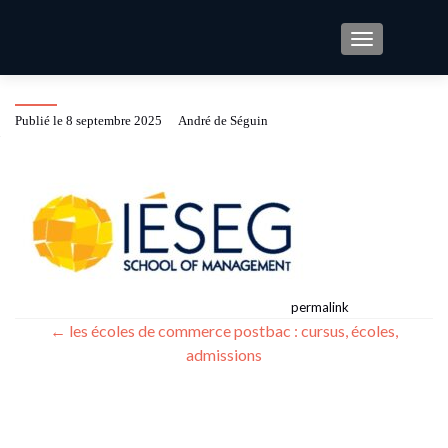
TOGGLE NAV
logo ieseg
Publié le
8 septembre 2025
by
André de Séguin
This entry was posted in . Bookmark the
.
permalink
Post
←
les écoles de commerce postbac : cursus, écoles,
admissions
navigation
CATÉGORIES