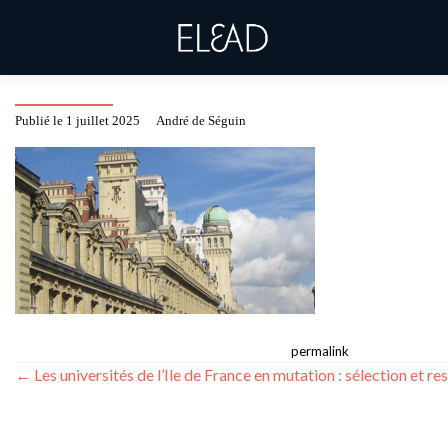
image
Publié le
1 juillet 2025
by
André de Séguin
This entry was posted in . Bookmark the
.
permalink
Post
←
Les universités de l’Ile de France en mutation : sélection et re
navigation