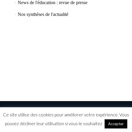
(57)
News de l'éducation : revue de presse
(8)
Nos synthèses de l'actualité
Ce site utilise des cookies pour améliorer votre expérience. Vous
©ELEAD 2015
Mentions légales
CGV
pouvez décliner leur utilisation si vous le souhaitez
Accepter