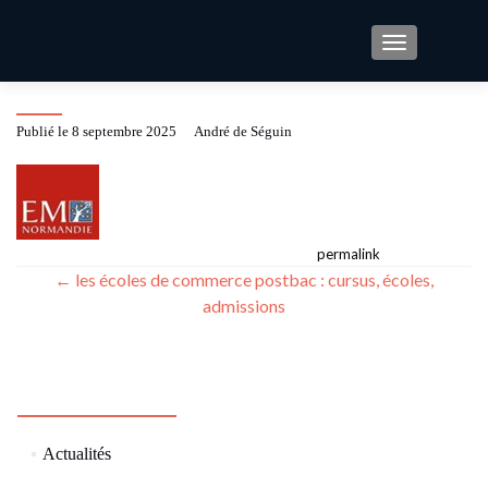
TOGGLE NAV
Image10
Publié le
8 septembre 2025
by
André de Séguin
This entry was posted in . Bookmark the
.
permalink
Post
←
les écoles de commerce postbac : cursus, écoles,
admissions
navigation
CATÉGORIES
(73)
Actualités